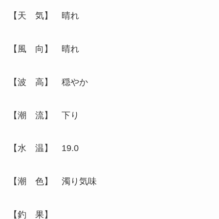
【天 気】 晴れ
【風 向】 晴れ
【波 高】 穏やか
【潮 流】 下り
【水 温】 19.0
【潮 色】 濁り気味
【釣 果】