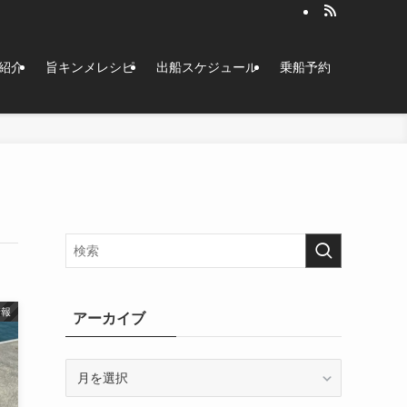
紹介
旨キンメレシピ
出船スケジュール
乗船予約
情報
アーカイブ
ア
ー