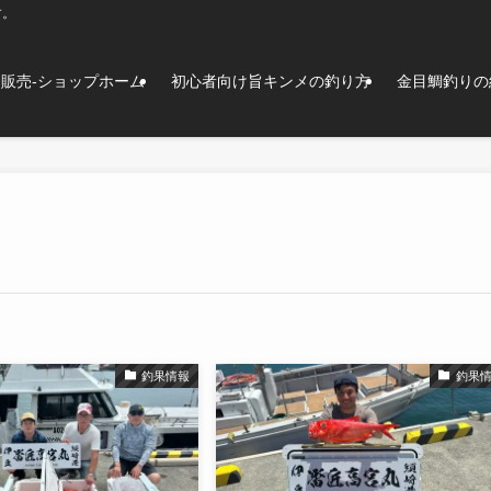
す。
販売-ショップホーム
初心者向け旨キンメの釣り方
金目鯛釣りの
釣果情報
釣果