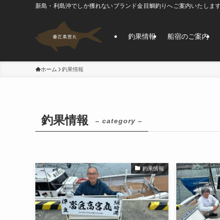
新島・利島沖でしか獲れないブランド金目鯛釣りへご案内いたしま
釣果情報
船宿のご案内
ホーム
釣果情報
釣果情報
– category –
釣果情報